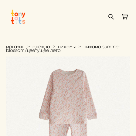
магазин
>
одежда
>
пижамы
>
пижама summer
blossom/цветущее лето