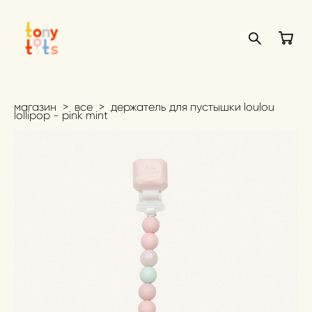
магазин
>
все
>
держатель для пустышки loulou
lollipop - pink mint