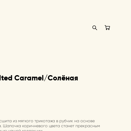
lted Caramel/Солёная
сшита из мягкого трикотажа в рубчик на основе
а. Шапочка коричневого цвета станет прекрасным
 из нашей коллекции.