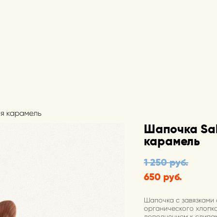
ая карамель
Шапочка Sa
карамель
1 250 pуб.
650 pуб.
Шапочка с завязками 
органического хлопк
дополнением к слипам