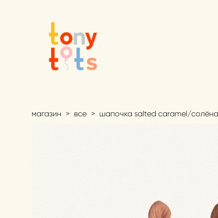
магазин
>
все
>
шапочка salted caramel/солён