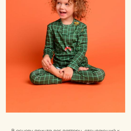
В основу принта лег паттерн, отсылающий к